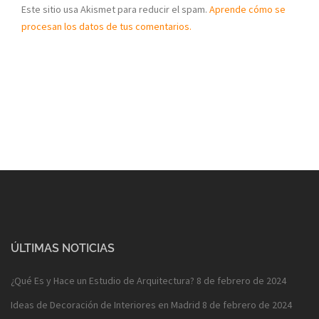
Este sitio usa Akismet para reducir el spam.
Aprende cómo se
procesan los datos de tus comentarios.
ÚLTIMAS NOTICIAS
¿Qué Es y Hace un Estudio de Arquitectura?
8 de febrero de 2024
Ideas de Decoración de Interiores en Madrid
8 de febrero de 2024