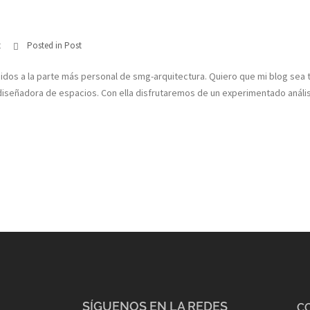
t
Posted in
Post
os a la parte más personal de smg-arquitectura. Quiero que mi blog sea t
iseñadora de espacios. Con ella disfrutaremos de un experimentado análisi
SÍGUENOS EN LA REDES
C