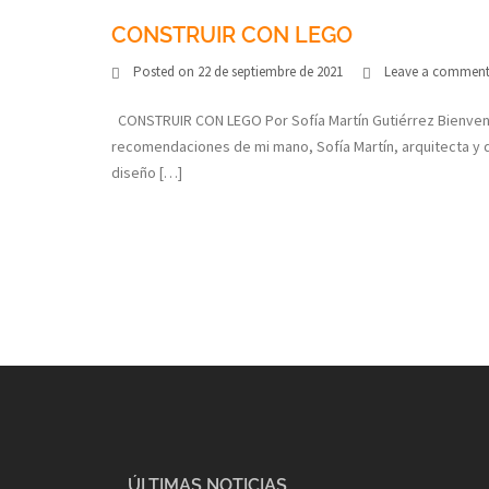
CONSTRUIR CON LEGO
Posted on
22 de septiembre de 2021
Leave a commen
CONSTRUIR CON LEGO Por Sofía Martín Gutiérrez Bienvenid
recomendaciones de mi mano, Sofía Martín, arquitecta y d
diseño […]
ÚLTIMAS NOTICIAS