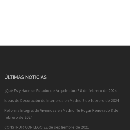
ÚLTIMAS NOTICIAS
¿Qué Es y Hace un Estudio de Arquitectura?
8 de febrero de 2024
Ideas de Decoración de Interiores en Madrid
8 de febrero de 2024
Reforma Integral de Viviendas en Madrid: Tu Hogar Renovado
8 de
febrero de 2024
CONSTRUIR CON LEGO
22 de septiembre de 2021